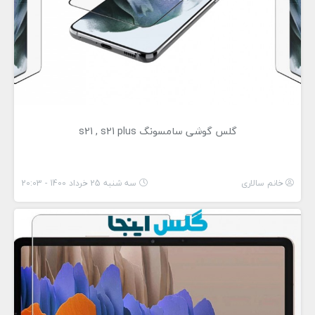
گلس گوشی سامسونگ s21 , s21 plus
خانم سالاری
سه شنبه 25 خرداد 1400 - 20:03