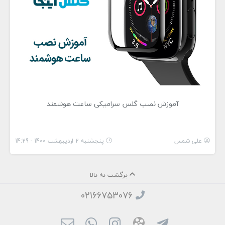
آموزش نصب گلس سرامیکی ساعت هوشمند
علی شمس
پنجشنبه 2 اردیبهشت 1400 - 14:29
برگشت به بالا
02166753076