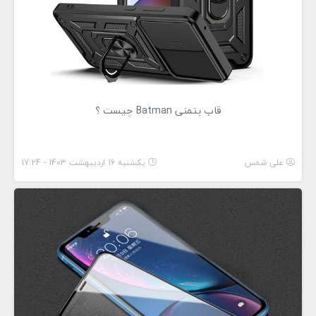
قاب بتمنی Batman چیست ؟
علی شمس
یکشنبه 16 اردیبهشت 1403 - 17:24