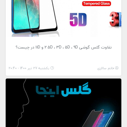
تفاوت گلس گوشی 2.5D ، 3D ، 5D ، 9D و 11D در چيست؟
خانم سالاری
یکشنبه 27 تیر 1400 - 20:40