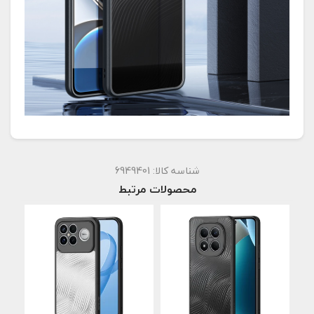
شناسه کالا:
6949401
محصولات مرتبط