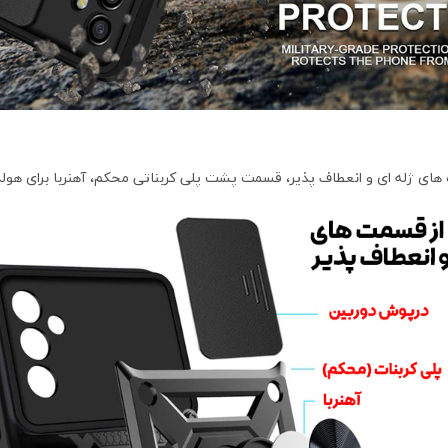
ی ژله ای و انعطاف پذیر، قسمت پشت پلی کربناتی محکم، آهنربا برای هولدر