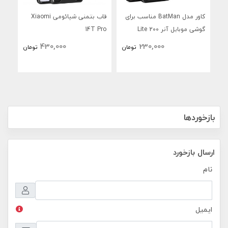
کاور مدل BatMan مناسب برای
قاب بتمنی شیائومی Xiaomi
قاب
گوشی موبایل آنر 200 Lite
14T Pro
4FE
430,000
230,000
تومان
تومان
بازخوردها
ارسال بازخورد
نام
ایمیل