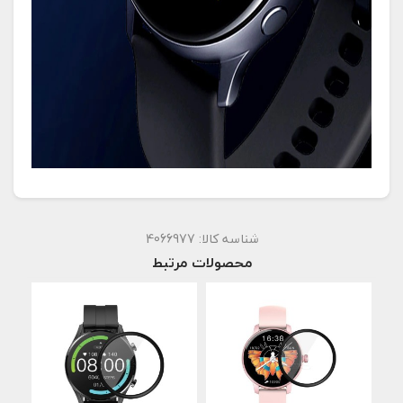
شناسه کالا:
4066977
محصولات مرتبط