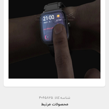
شناسه کالا:
4065825
محصولات مرتبط