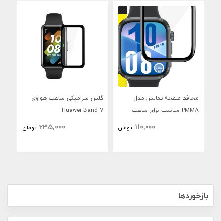
محافظ صفحه نمایش مدل
گلس سرامیکی ساعت هواوی
گلس
PMMA مناسب برای ساعت
Huawei Band 7
ner
هوشمند هوآوی Fit 4 / Fit 3
235,000
110,000
تومان
تومان
بازخوردها