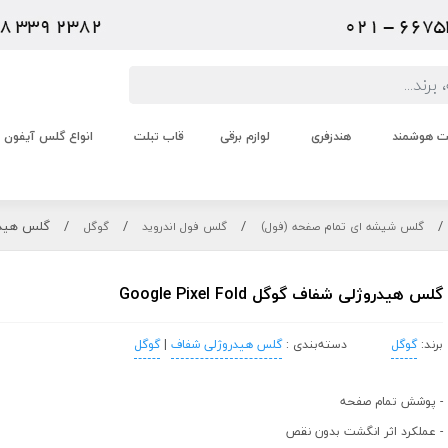
عت هوشمند
هندزفری
لوازم برقی
قاب تبلت
انواع گلس آیفون
/
/
/
/
گلس هیدروژلی ش
گلس شیشه ای تمام صفحه (فول)
گلس فول اندروید
گوگل
گلس هیدروژلی شفاف گوگل Google Pixel Fold
برند:
گوگل
دسته‌بندی :
گلس هیدروژلی شفاف
|
گوگل
- پوشش تمام صفحه
- عملکرد اثر انگشت بدون نقص