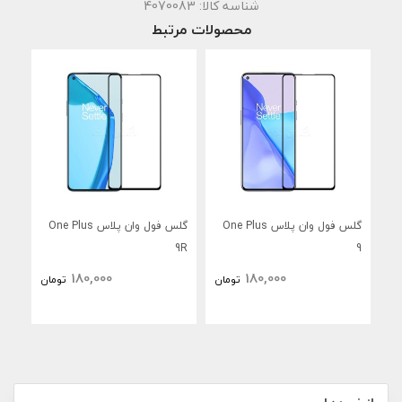
شناسه کالا:
4070083
محصولات مرتبط
گلس فول وان پلاس One Plus
گلس فول وان پلاس One Plus
 5G
9R
9
180,000
180,000
تومان
تومان