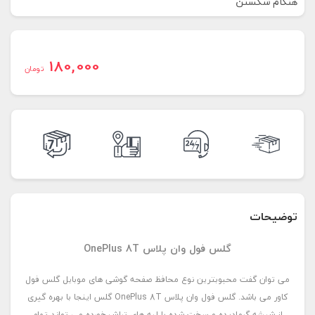
هنگام شکستن
180,000
تومان
توضیحات
گلس فول وان پلاس OnePlus 8T
می توان گفت محبوبترین نوع محافظ صفحه گوشی های موبایل گلس فول
کاور می باشد. گلس فول وان پلاس OnePlus 8T گلس اینجا با بهره گیری
از شیشه گرمادیده و سخت شده با لبه های تراش خورده می تواند تمام