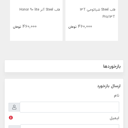
قاب Steel شیائومی 13T
قاب Steel آنر Honor 90 lite
tra
Pro/13T
460,000
460,000
تومان
تومان
بازخوردها
ارسال بازخورد
نام
ایمیل