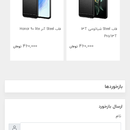
قاب Steel شیائومی 13T
قاب Steel آنر Honor 90 lite
tra
Pro/13T
460,000
460,000
تومان
تومان
بازخوردها
ارسال بازخورد
نام