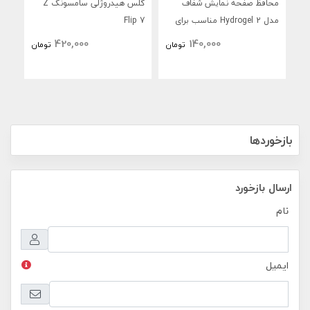
محافظ صفحه نمایش شفاف
گلس هیدروژلی سامسونگ Z
مدل Hydrogel 2 مناسب برای
Flip 7
d 7
گوشی موبایل سامسونگ
420,000
140,000
تومان
تومان
Galaxy S25 Ultra به همراه
محافظ پشت گوشی
بازخوردها
ارسال بازخورد
نام
ایمیل