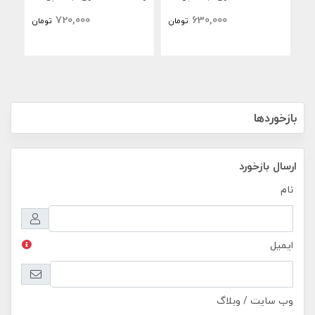
iPad Air 13 inch 2026 M4
iPad Air 11 inch 2026 M4
720,000
630,000
تومان
تومان
 M4
بازخوردها
ارسال بازخورد
نام
ایمیل
وب سایت / وبلاگ