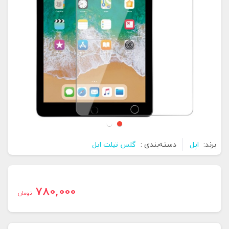
برند:
اپل
دسته‌بندی :
گلس تبلت اپل
780,000
تومان