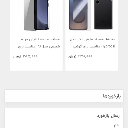
محافظ صفحه نمایش مات مدل
محافظ صفحه نمایش حریم
محا
Hydrogel مناسب برای گوشی
شخصی مدل PS مناسب برای
موبایل سامسونگ Galaxy S25
گوشی موبایل سامسونگ
گوش
285,000
230,000
تومان
تومان
Ultra به همراه محافظ پشت
Galaxy S25 Plus
S24
گوشی
بازخوردها
ارسال بازخورد
نام