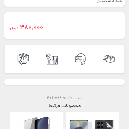
هنگام شکستن
380,000
تومان
شناسه کالا:
4061768
محصولات مرتبط