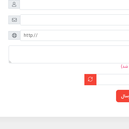
 شد)
سال