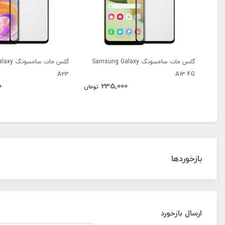
گلس مات سامسونگ Samsung Galaxy
گلس مات س
A23
A13 4G
0
235,000
تومان
بازخوردها
ارسال بازخورد