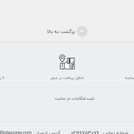
برگشت به بالا
امکان پرداخت در محل
۷ روز ضمانت بازگشت
ثبت شکایات در سایت
شماره تماس : 02166753076
آدرس ایمیل : info@glassinja.com