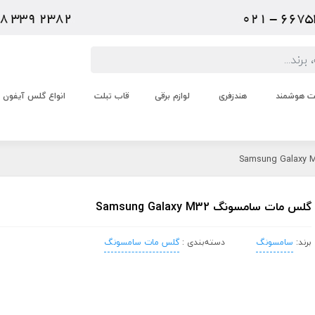
عت هوشمند
هندزفری
لوازم برقی
قاب تبلت
انواع گلس آیفون
گلس مات سامسونگ Samsung Galaxy M32
برند:
سامسونگ
دسته‌بندی :
گلس مات سامسونگ