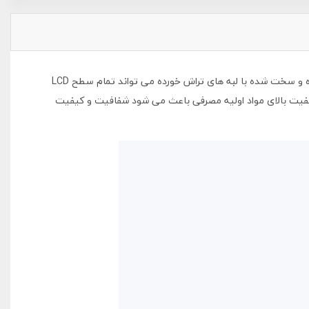
می توان گفت محبوبترین نوع محافظ صفحه گوشی های موبایل می باشد. گلس فول (خشگیر) شفاف بادیگارد با بهره گیری از شیشه گرمادیده و سخت شده با لبه های تراش خورده می تواند تمام سطح LCD
کیفیت بالای مواد اولیه مصرفی باعث می شود شفافیت و کیفیت