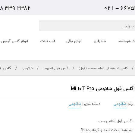
عت هوشمند
هندزفری
لوازم برقی
قاب تبلت
انواع گلس آیفون
/
/
/
/
گلس فول شا
گلس شیشه ای تمام صفحه (فول)
گلس فول اندروید
شائومی
گلس فول شائومی Mi 10T Pro
برند:
شائومی
دسته‌بندی :
شائومی
- گلس فول تمام چسب
- شیشه سخت شده و گرمادیده 9H