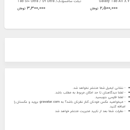
 Galaxy Tab A11 8.7 inch
تبلت سامسونگTab S10 Ultra / S9 Ultra /
3,300,000
2,500,000
/ X115
S8 Ultra
تومان
تومان
- نشانی ایمیل شما منتشر نخواهد شد.
- لطفا دیدگاهتان تا حد امکان مربوط به مطلب باشد.
- لطفا فارسی بنویسید.
- میخواهید عکس خودتان کنار نظرتان باشد؟ به
gravatar.com
بروید و عکستان را
اضافه کنید.
- نظرات شما بعد از تایید مدیریت منتشر خواهد شد