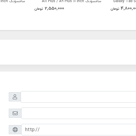
Galaxy Tab S9 FE
سامسونگ A11 Plus / A9 Plus 11 inch
سامسونگ
2,550,000
4,800,0
X133 / X135
تومان
تومان