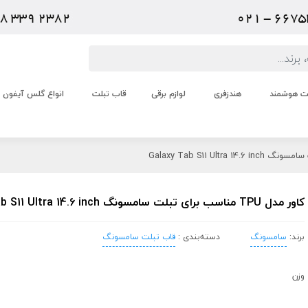
عت هوشمند
هندزفری
لوازم برقی
قاب تبلت
انواع گلس آیفون
کاور مدل TPU مناسب برای تبلت سامسونگ Galaxy Tab S11 Ultra 14.6 inch
برند:
سامسونگ
دسته‌بندی :
قاب تبلت سامسونگ
وزن