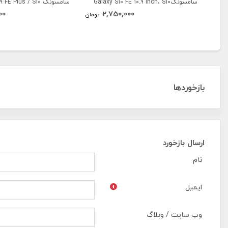
سامسونگGalaxy S10 FE 10.9 inch، S10
سامسونگ  Plus / S10
00
2,750,000
Plus / S9 Plus 12.4 inch
Lite 11 inch، S9 FE 10.9 Inch
تومان
بازخوردها
ارسال بازخورد
نام
ایمیل
وب سایت / وبلاگ