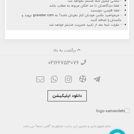
- نشانی ایمیل شما منتشر نخواهد شد.
- لطفا دیدگاهتان تا حد امکان مربوط به مطلب باشد.
- لطفا فارسی بنویسید.
- میخواهید عکس خودتان کنار نظرتان باشد؟ به
gravatar.com
بروید و
عکستان را اضافه کنید.
- نظرات شما بعد از تایید مدیریت منتشر خواهد شد
برگشت به بالا
02166753076
دانلود اپلیکیشن
تمام حقوق مادی و معنوی این سایت متعلق به "گلس اینجا" می باشد