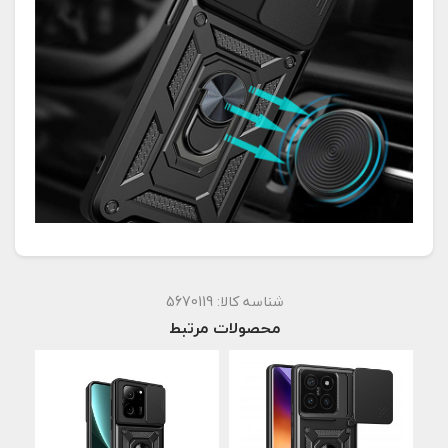
شناسه کالا:
5670119
محصولات مرتبط