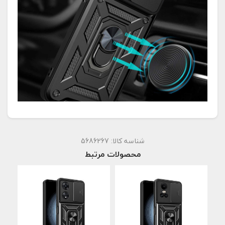
شناسه کالا:
5686267
محصولات مرتبط