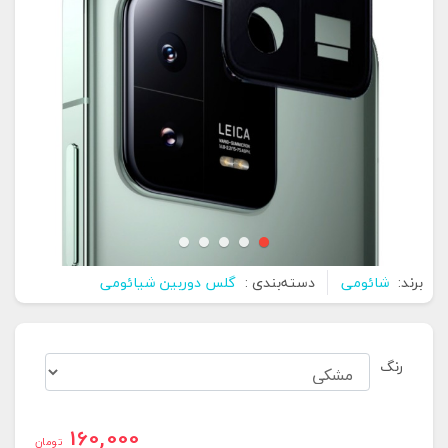
برند:
شائومی
دسته‌بندی :
گلس دوربین شیائومی
رنگ
160,000
تومان