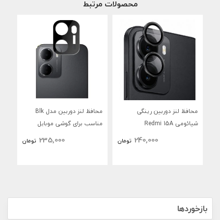
محصولات مرتبط
محافظ لنز دوربین رینگی
محافظ لنز دوربین مدل Blk
محا
شیائومی Redmi 15A
مناسب برای گوشی موبایل
منا
شیائومی Redmi 15a
235,000
240,000
تومان
تومان
4G
بازخوردها