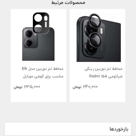
محصولات مرتبط
محافظ لنز دوربین رینگی
محافظ لنز دوربین مدل Blk
محا
شیائومی Redmi 15A
مناسب برای گوشی موبایل
منا
شیائومی Redmi 15a
235,000
240,000
تومان
تومان
4G
بازخوردها