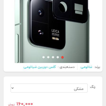
برند:
شائومی
دسته‌بندی :
گلس دوربین شیائومی
رنگ
160,000
تومان