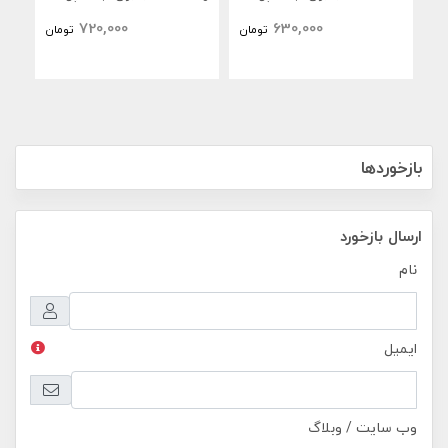
iPad Air 13 inch 2026 M4
iPad Air 11 inch 2026 M4
720,000
630,000
تومان
تومان
 M4
بازخوردها
ارسال بازخورد
نام
ایمیل
وب سایت / وبلاگ