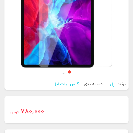
برند:
اپل
دسته‌بندی :
گلس تبلت اپل
780,000
تومان