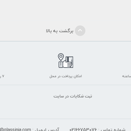
برگشت به بالا
امکان پرداخت در محل
۷ روز ضمانت بازگشت
ثبت شکایات در سایت
شماره تماس : 02166753076
آدرس ایمیل : info@glassinja.com