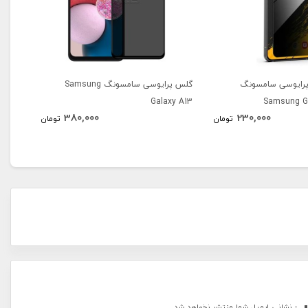
پرایوسی سامسونگ
گلس پرایوسی سامسونگ Samsung
13 4G
Galaxy A13
Samsung Ga
380,000
230,000
تومان
تومان
- نشانی ایمیل شما منتشر نخواهد شد.