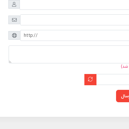
 شد)
سال