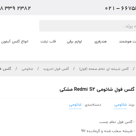
عت هوشمند
هندزفری
لوازم برقی
قاب تبلت
انواع گلس آیفون
/
/
/
/
گلس فول شائ
گلس شیشه ای تمام صفحه (فول)
گلس فول اندروید
شائومی
گلس فول شائومی Redmi S2 مشکی
برند:
شائومی
دسته‌بندی :
شائومی
- گلس فول تمام چسب
- شیشه سخت شده و گرمادیده 9H