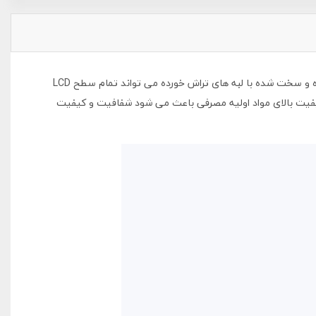
می توان گفت محبوبترین نوع محافظ صفحه گوشی های موبایل می باشد. گلس فول (خشگیر) شفاف بادیگارد با بهره گیری از شیشه گرمادیده و سخت شده با لبه های تراش خورده می تواند تمام سطح LCD
کیفیت بالای مواد اولیه مصرفی باعث می شود شفافیت و کیفیت